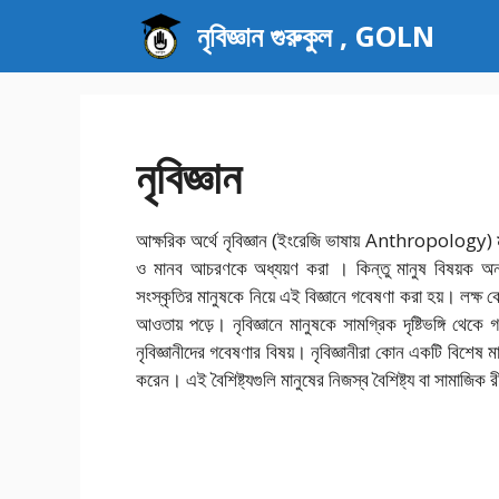
এড়িেয়
নৃবিজ্ঞান গুরুকুল , GOLN
লেখায়
যান
নৃবিজ্ঞান
আক্ষরিক অর্থে নৃবিজ্ঞান (ইংরেজি ভাষায় Anthropology) মান
ও মানব আচরণকে অধ্যয়ণ করা । কিন্তু মানুষ বিষয়ক অন্য
সংস্কৃতির মানুষকে নিয়ে এই বিজ্ঞানে গবেষণা করা হয়। লক্ষ 
আওতায় পড়ে। নৃবিজ্ঞানে মানুষকে সামগ্রিক দৃষ্টিভঙ্গি থে
নৃবিজ্ঞানীদের গবেষণার বিষয়। নৃবিজ্ঞানীরা কোন একটি বিশেষ মান
করেন। এই বৈশিষ্ট্যগুলি মানুষের নিজস্ব বৈশিষ্ট্য বা সামাজিক