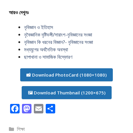
আরও দেখুনঃ
নৃবিজ্ঞান ও ইতিহাস
নৃবৈজ্ঞানিক দৃষ্টিভঙ্গী/সারাংশ-নৃবিজ্ঞানের সংজ্ঞা
নৃবিজ্ঞান কি ধরনের বিজ্ঞান?- নৃবিজ্ঞানের সংজ্ঞা
মধ্যযুগের অর্থনৈতিক অবস্থা
ছাপাখানা ও সামাজিক বিস্ফোরণ
📸 Download PhotoCard (1080×1080)
🖼️ Download Thumbnail (1200×675)
F
M
E
S
ac
as
m
h
e
to
ai
ar
বিভাগ
শিক্ষা