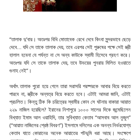
“তালাক দু’বার। অতঃপর বিধি মোতাবেক রেখে দেবে কিংবা সুন্দরভাবে ছেড়ে
দেবে… যদি সে তাকে তালাক দেয়, তবে এরপর সেই পুরুষের পক্ষে সেই স্ত্রী
হালাল হবেনা যে পর্যন্ত না সে অন্য কাউকে স্বামী হিসেবে গ্রহণ করে।
অতঃপর যদি সে তাকে তালাক দেয়, তবে উভয়ের পুনরায় মিলিত হওয়াতে
গুনাহ নেই”।
অর্থাৎ তালাক পুরো হয়ে গেলে তারা সরাসরি পরষ্পরকে আবার বিয়ে করতে
পারবে না, স্ত্রীকে অন্যত্র বিয়ে করতে হবে। এটাই আমরা জানি, এটাই
প্রচলিত। কিন্তু ঠিক কি চরিত্রের স্বামীর কোন সে ঘটনায় বাকারা আয়াত
২২৯ নাজিল হয়েছিল? ইরানের নিশাপুরে ১০০০ সালের দিকে জন্মেছিলেন
বিখ্যাত ইমাম আল ওয়াহিদি, তার সুবিখ্যাত কেতাব “আসবাব আল নুজুল”
(“আয়াত নাজিলের শ্রেষ্ঠ বিবরণ”) ইসলামে দলিলের এক অনন্য নির্ভরযোগ্য
কেতাব যাতে কোরানের অনেক আয়াতের পটভূমি ধরা আছে। সংক্ষেপে