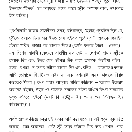
কেতাবের ২৩ পৃষ্ঠা থেকে সূরা বাকারা আয়াত ২২৯-এর পটভূমি তুলে দিচ্ছি।
ইসলামে “ইদ্দত” হল অন্যত্র বিয়ের আগে স্ত্রীর অপেক্ষা-কাল, সাধারণত
তিন মাসিক।
“(বর্ণনাকারী অনেক সাহাবীদের সনদ) বলিয়াছেন, ‘ইহাই প্রচলিত ছিল যে,
স্ত্রীকে তালাক দিবার পর ইদ্দত শেষ হইবার পূর্বে স্বামী তাহাকে ফিরাইয়া
লইতে পারিত, হাজার বার তালাক দিলেও (অর্থাৎ যতবার ইচ্ছা – লেখক)।
এক বিশেষ সাহাবী (কেতাবে সাহাবীর নাম নেই – লেখক) তাহার স্ত্রীকে
তালাক দিল এবং ইদ্দত শেষ হইবার ঠিক আগে তাহাকে ফিরাইয়া লইল।
ইহার পরপরই সে আবার স্ত্রীকে তালাক দিল এবং বলিল – ‘আল্লাহ’র কসম!
আমি তোমাকে ফিরাইয়াও লইব না এবং কখনোই অন্য কাহাকে বিবাহ
করিতেও দিবনা’। তখন মহান আল্লাহ নাজিল করিলেন – ‘তালাক উচ্চারণ
অবশ্যই দুইবার; ইহার পর তাহাকে সম্মানের সহিত রাখিবে কিংবা সদয়ভাবে
মুক্ত করিতে হইবে’ (মাস্ট বি রিটেইন্ড ইন অনার অর রিলিজড ইন
কাইন্ডনেস)”।
অর্থাৎ তালাক-বিয়ের চক্র দুই বারের বেশি করা যাবেনা। এই হুকুম প্রসারিত
হয়েছে পরের আয়াতেই- সেই স্ত্রী অন্য কাউকে বিয়ে করে সেখান থেকে