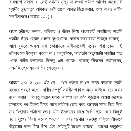
বিধিমতো তালাক বা সেই স্বামীর মৃত্যু না হওয়া পর্যন্ত আগের অত্যাচারী
স্বামীর বিন্দুমাত্র অধিকার নেই তাকে আবার বিয়ে করার, তাও আবার নারীর
সম্মতিক্রমে (আয়াত ২৩০)।
অর্থাৎ স্ত্রীদের সম্মান, অধিকার ও জীবন নিয়ে অত্যাচারী স্বামীদের শতাব্দী
প্রাচীন ইঁদুর-বেড়াল খেলার কুপ্রথাকে কোরান বজ্রাঘাতে উচ্ছেদ করেছে।
আমি বুঝতে অক্ষম যারা কোরানকে নারী-বিরোধী বলেন তাঁরা কেন এই
দলিলগুলো উল্লেখ করেন না। অন্যদিকে, আয়াতটা অত্যাচারী স্বামীর হাত
থেকে নারীর রক্ষাকবচ কিন্তু ওটা প্রয়োগ হয়েছে জীবনের সর্বক্ষেত্রে,
এমনকি প্রেমময় স্বামীর ক্ষেত্রেও।
আয়াত ২২৯ ও ২৩০ এই যে – “যে পর্যন্ত না সে অন্য কাউকে স্বামী
হিসেবে গ্রহণ করে”- নারীর সম্পূর্ণ স্বাধীনতা ছিল অন্য কাউকে বিয়ে করার
বা না করার। কিন্তু কয়েক দশক আগেও এর বর্বর প্রয়োগ আমরা দেখেছি
তালাকের পর হিল্লা বিয়ের নামে নারীকে জোর করে অন্যের সাথে বিয়ে দিয়ে
তার বিছানায় পাঠানো হত। এটা ইসলামের নামে ‘ধর্ষণ’ ছাড়া আর কিছুই
নয়। সুখের বিষয় অনেক আলেম এ বর্বর প্রথার বিরুদ্ধে শক্তিশালীভাবে
দাঁড়ানোর ফলে ধীরে ধীরে এটা মোটামুটি উচ্ছেদ হয়েছে। আগের প্রজন্মরা